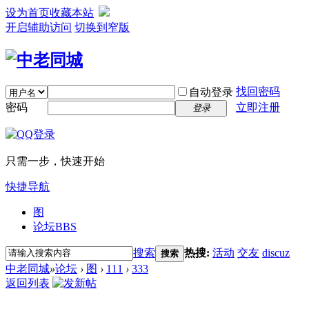
设为首页
收藏本站
开启辅助访问
切换到窄版
找回密码
自动登录
密码
立即注册
登录
只需一步，快速开始
快捷导航
图
论坛
BBS
搜索
热搜:
活动
交友
discuz
搜索
中老同城
»
论坛
›
图
›
111
›
333
返回列表