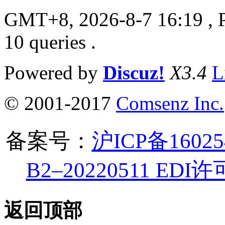
GMT+8, 2026-8-7 16:19
, 
10 queries .
Powered by
Discuz!
X3.4
L
© 2001-2017
Comsenz Inc.
备案号：
沪ICP备1602
B2–20220511 ED
返回顶部