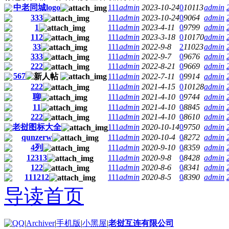
中老同城logo
111
admin
2023-10-24
0
10113
admin
333
111
admin
2023-10-24
0
9064
admin
1
111
admin
2023-4-11
0
9799
admin
112
111
admin
2023-3-18
0
10170
admin
33
111
admin
2022-9-8
2
11023
admin
333
111
admin
2022-9-7
0
9676
admin
222
111
admin
2022-8-21
0
9669
admin
567
111
admin
2022-7-11
0
9914
admin
222
111
admin
2021-4-15
0
10128
admin
聊
111
admin
2021-4-10
0
9744
admin
11
111
admin
2021-4-10
0
8845
admin
222
111
admin
2021-4-10
0
8610
admin
老挝图标大全
111
admin
2020-10-14
0
9750
admin
qunzerw
111
admin
2020-10-4
0
8272
admin
4列
111
admin
2020-9-10
0
8359
admin
12313
111
admin
2020-9-8
0
8428
admin
122
111
admin
2020-8-6
0
8341
admin
111212
111
admin
2020-8-5
0
8390
admin
导读首页
|
Archiver
|
手机版
|
小黑屋
|
老挝互连有限公司